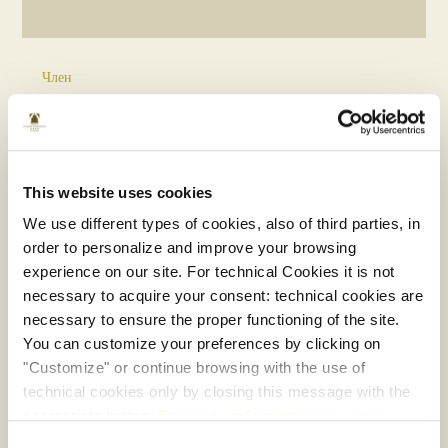
Член
Nozio
Забронировать отель напрямую, без лишних расходов на
This website uses cookies
посредников: выбрать туризм, отличающийся
рациональностью, выгодностью, достоверностью и
We use different types of cookies, also of third parties, in
качеством.
order to personalize and improve your browsing
Nozio выбрал этот отель, потому что он располагает
:
experience on our site. For technical Cookies it is not
- собственным качественным официальным сайтом, на
necessary to acquire your consent: technical cookies are
котором можно забронировать номер по выгодному
necessary to ensure the proper functioning of the site.
тарифу, поскольку последний не предвидит
You can customize your preferences by clicking on
дополнительных посреднических расходов ;
"Customize" or continue browsing with the use of
- отличным соотношением цена/качество,
подтвержденным оценками посетителей,
technical cookies only by closing this message with the
зарегистрированных в сообществе пользователей Nozio.
appropriate button.
For more information you can
consult the Cookie Policy.