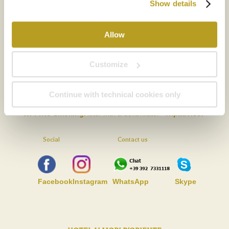
Show details
Nozio Traveller
Вы - пользователь сайта Nozio? Твои дополнительные
Allow
скидки >
Сервисы
Customize
Сертификаты
Continue with technical cookies only
Hotel del Cuore
Wi-Fi
No Smoking
Hotel with a defibrillator
Tripadvisor
Social
Contact us
Facebook
Instagram
WhatsApp
Skype