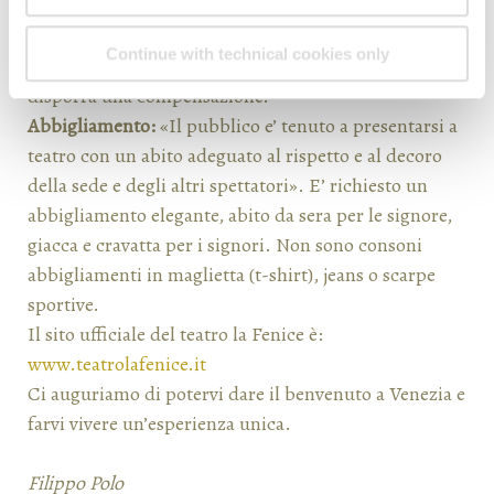
al primo intervallo.
Cancellazione di una rappresentazione
: In caso di
Continue with technical cookies only
annullamento di una rappresentazione, l’hotel
disporrà una compensazione.
Abbigliamento:
«Il pubblico e’ tenuto a presentarsi a
teatro con un abito adeguato al rispetto e al decoro
della sede e degli altri spettatori». E’ richiesto un
abbigliamento elegante, abito da sera per le signore,
giacca e cravatta per i signori. Non sono consoni
abbigliamenti in maglietta (t-shirt), jeans o scarpe
sportive.
Il sito ufficiale del teatro la Fenice è:
www.teatrolafenice.it
Ci auguriamo di potervi dare il benvenuto a Venezia e
farvi vivere un’esperienza unica.
Filippo Polo