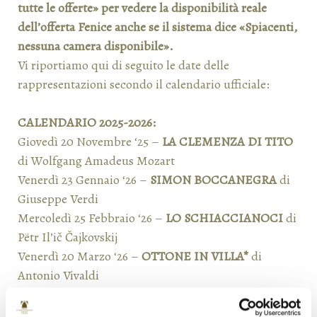
tutte le offerte» per vedere la disponibilità reale
dell’offerta Fenice anche se il sistema dice «Spiacenti,
nessuna camera disponibile».
Vi riportiamo qui di seguito le date delle
rappresentazioni secondo il calendario ufficiale:
CALENDARIO 2025-2026:
Giovedì 20 Novembre ‘25 –
LA CLEMENZA DI TITO
di Wolfgang Amadeus Mozart
Venerdì 23 Gennaio ‘26 –
SIMON BOCCANEGRA
di
Giuseppe Verdi
Mercoledì 25 Febbraio ‘26 –
LO SCHIACCIANOCI
di
Pëtr Il’ič Čajkovskij
Venerdì 20 Marzo ‘26 –
OTTONE IN VILLA*
di
Antonio Vivaldi
Domenica 12 Aprile ‘26 –
LOHENGRIN
di Richard
Wagner