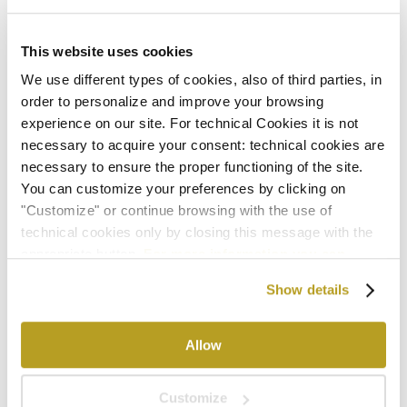
Mercoledì 06 Maggio ‘26 –
MARTA GRAHAM
DANCE COMPANY
This website uses cookies
Domenica 24 Maggio ‘26 –
CARMEN
di Georges Bizet
We use different types of cookies, also of third parties, in
Venerdì 12 Giugno ‘26 –
ENRICO DI BORGOGNA*
di
order to personalize and improve your browsing
Gaetano Donizetti
experience on our site. For technical Cookies it is not
Venerdì 26 Giugno ‘26 –
VENERE E ADONE
di
necessary to acquire your consent: technical cookies are
Salvatore Sciarrino
necessary to ensure the proper functioning of the site.
Venerdì 18 Settembre ‘26 –
PAGLIACCI*
di Ruggero
You can customize your preferences by clicking on
"Customize" or continue browsing with the use of
Leoncavallo
technical cookies only by closing this message with the
appropriate button.
For more information you can
*SPETTACOLO AL TEATRO MALIBRAN
consult the Cookie Policy.
Show details
Ingresso al Teatro e orario delle rappresentazioni:
Il
Teatro La Fenice apre alle 18:30 e le rappresentazioni
Allow
hanno inizio alle ore 19:00. In caso di arrivo al teatro
in ritardo , l’accesso al palco non sarà consentito fino
Customize