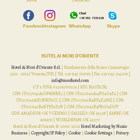
Social
Contattaci
Facebook
Instagram
WhatsApp
Skype
HOTEL AI MORI D'ORIENTE
Hotel Ai Mori d’Oriente S.r.l.
| Fondamenta della Sensa Cannaregio
3319 - 30121 Venezia (VE) | Tel. +39 041 711001 | Fax +39 041 714209 |
info@morihotel.com
C.F e P.IVA 03206700274 | SDI: M5UXCR1
CIN: IT027042A1UP8SSRX3 | CIN: IT027042A14PG4O4F4 | CIN:
IT027042A1Y7MKF9CC | CIN: IT027042B4KY4Z3IHZ | CIN:
IT027042B4KTPZ5Z3N | CIN: IT027042B4PB3U4DGV
GDS: AMADEUS: OK VCEHMO | GALILEO: OK 65338 | SABRE: OK
601670 | WORLDSPAN: OK 43277
Hotel Ai Mori d'Oriente © 2000-
2026
Hotel Marketing by Nozio
Business
|
Copyright/IP Policy
|
Cookie
|
Cookie Settings
|
Privacy